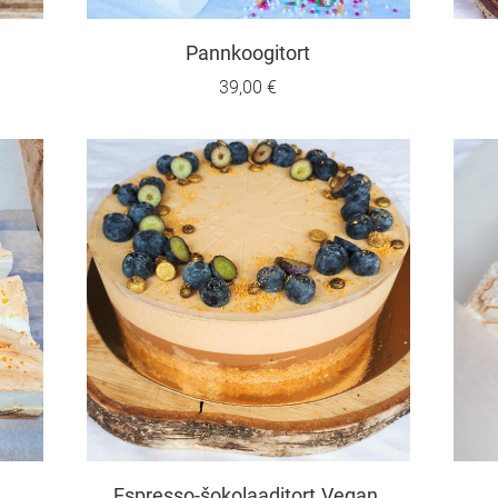
Pannkoogitort
39,00 €
Espresso-šokolaaditort.Vegan.