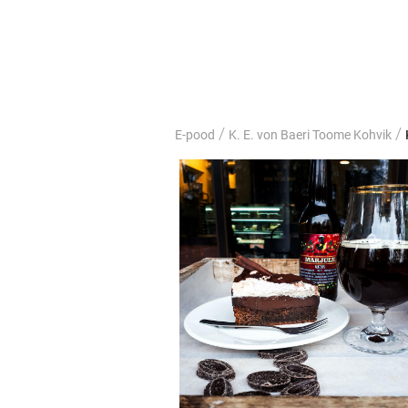
/
/
E-pood
K. E. von Baeri Toome Kohvik