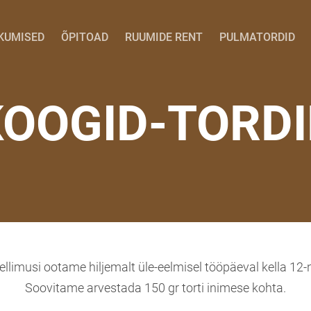
KUMISED
ÕPITOAD
RUUMIDE RENT
PULMATORDID
KOOGID-TORDI
ellimusi ootame hiljemalt üle-eelmisel tööpäeval kella 12-n
Soovitame arvestada 150 gr torti inimese kohta.