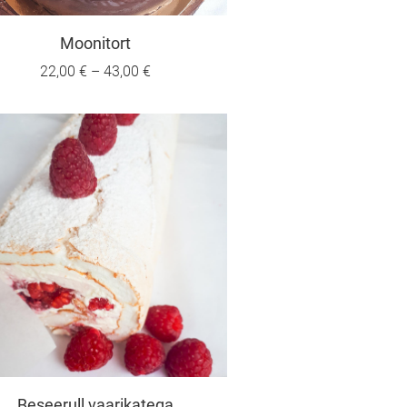
Moonitort
22,00 €
–
43,00 €
Beseerull vaarikatega