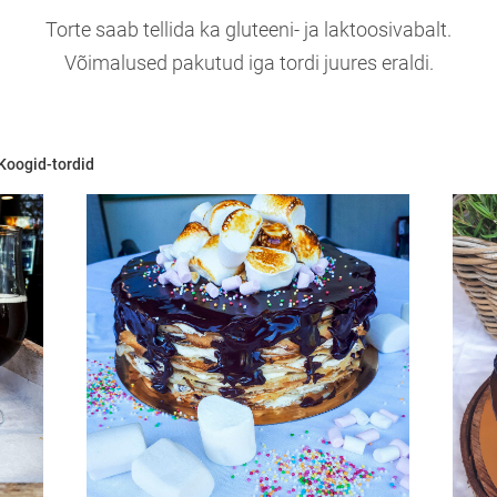
Torte saab tellida ka gluteeni- ja laktoosivabalt.
Võimalused pakutud iga tordi juures eraldi.
Koogid-tordid