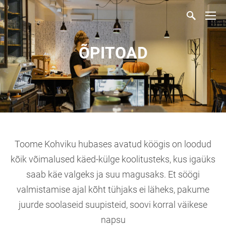
ÕPITOAD
Toome Kohviku hubases avatud köögis on loodud
kõik võimalused käed-külge koolitusteks, kus igaüks
saab käe valgeks ja suu magusaks. Et söögi
valmistamise ajal kõht tühjaks ei läheks, pakume
juurde soolaseid suupisteid, soovi korral väikese
napsu