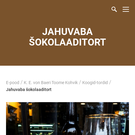
JAHUVABA
ŠOKOLAADITORT
/
/
/
E-pood
K. E. von Baeri Toome Kohvik
Koogid-tordid
Jahuvaba šokolaaditort