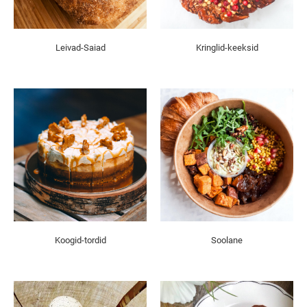
Leivad-Saiad
Kringlid-keeksid
Koogid-tordid
Soolane