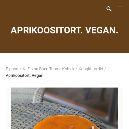
APRIKOOSITORT. VEGAN.
/
/
/
E-pood
K. E. von Baeri Toome Kohvik
Koogid-tordid
Aprikoositort. Vegan.