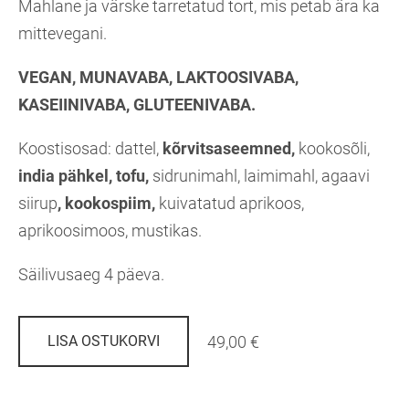
Mahlane ja värske tarretatud tort, mis petab ära ka
mittevegani.
VEGAN, MUNAVABA, LAKTOOSIVABA,
KASEIINIVABA, GLUTEENIVABA.
Koostisosad: dattel,
kõrvitsaseemned,
kookosõli,
india pähkel, tofu,
sidrunimahl, laimimahl, agaavi
siirup
,
kookospiim,
kuivatatud aprikoos,
aprikoosimoos, mustikas.
Säilivusaeg 4 päeva.
49,00 €
LISA OSTUKORVI