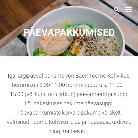
PÄEVAPAKKUMISED
Igal argipäeval pakume von Baeri Toome Kohvikus
hommikuti 8.00-11.00 hommikuputru ja 11.00–
15.00 (või kuni toitu jätkub) päevapraadi ja suppi.
Lõunakeskuses pakume päevasuppi.
Päevapakkumiste kõrvale pakume värskelt
valminud Toome Kohviku leiba ja hapusaia, ürdivõid
ning maitsevett.