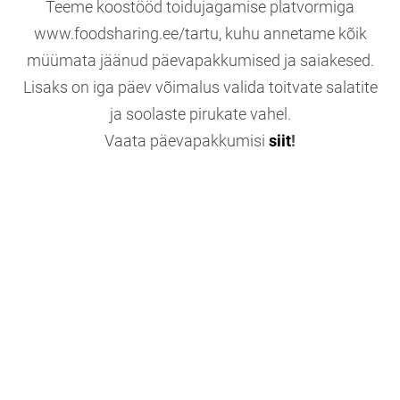
Teeme koostööd toidujagamise platvormiga
www.foodsharing.ee/tartu, kuhu annetame kõik
müümata jäänud päevapakkumised ja saiakesed.
Lisaks on iga päev võimalus valida toitvate salatite
ja soolaste pirukate vahel.
Vaata päevapakkumisi
siit
!