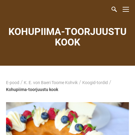
KOHUPIIMA-TOORJUUSTU
KOOK
/
/
/
E-pood
K. E. von Baeri Toome Kohvik
Koogid-tordid
Kohupiima-toorjuustu kook