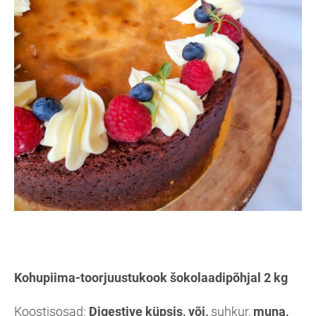
Kohupiima-toorjuustukook šokolaadipõhjal 2 kg
Koostisosad:
Digestive küpsis, või,
suhkur,
mu
na,