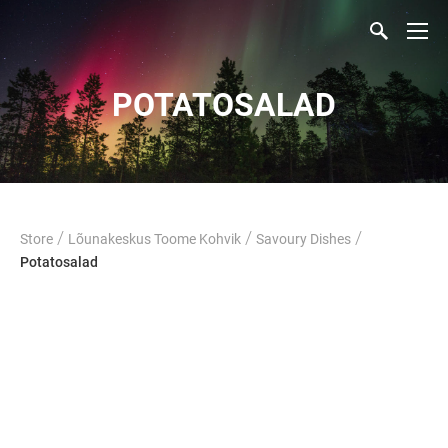
POTATOSALAD
/
/
/
Store
Lõunakeskus Toome Kohvik
Savoury Dishes
Potatosalad