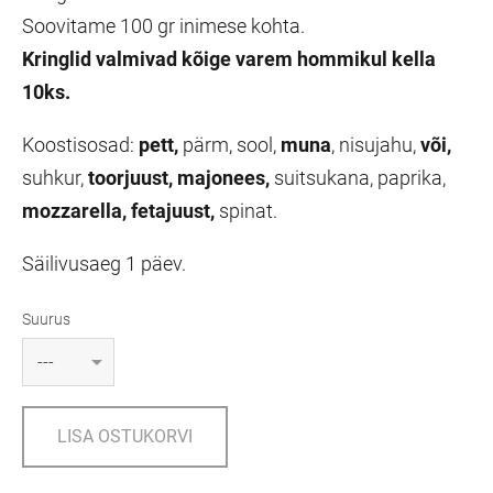
Soovitame 100 gr inimese kohta.
Kringlid valmivad kõige varem hommikul kella
10ks.
Koostisosad:
pett,
pärm, sool,
muna
, nisujahu,
või,
suhkur,
toorjuust, majonees,
suitsukana, paprika,
mozzarella, fetajuust,
spinat.
Säilivusaeg 1 päev.
Suurus
LISA OSTUKORVI