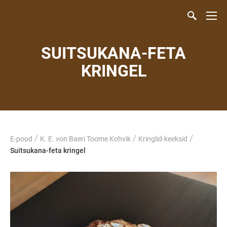
SUITSUKANA-FETA
KRINGEL
/
/
/
E-pood
K. E. von Baeri Toome Kohvik
Kringlid-keeksid
Suitsukana-feta kringel