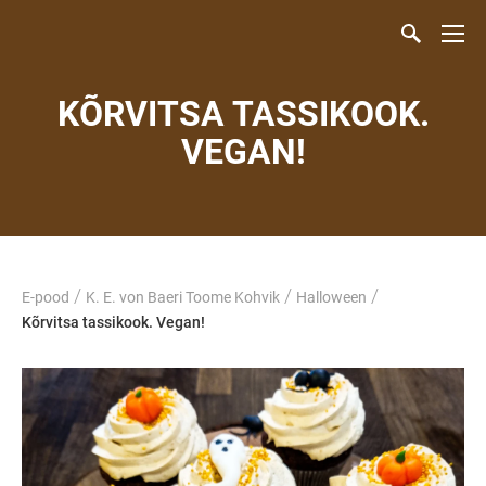
KÕRVITSA TASSIKOOK.
VEGAN!
/
/
/
E-pood
K. E. von Baeri Toome Kohvik
Halloween
Kõrvitsa tassikook. Vegan!