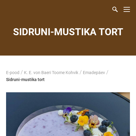
SIDRUNI-MUSTIKA TORT
/
/
/
E-pood
K. E. von Baeri Toome Kohvik
Emadepäev
Sidruni-mustika tort