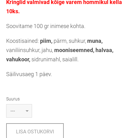
Kringlid valmivad kõige varem hommikul kella
10ks.
Soovitame 100 gr inimese kohta.
Koostisained:
piim,
pärm, suhkur,
muna,
vaniliinsuhkur, jahu,
mooniseemned, halvaa,
vahukoor,
sidrunimahl, saialill.
Säilivusaeg 1 päev.
Suurus
LISA OSTUKORVI