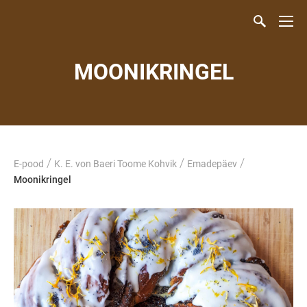
MOONIKRINGEL
/
/
/
E-pood
K. E. von Baeri Toome Kohvik
Emadepäev
Moonikringel