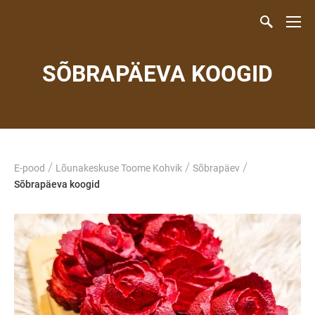
SÕBRAPÄEVA KOOGID
/
/
/
E-pood
Lõunakeskuse Toome Kohvik
Sõbrapäev
Sõbrapäeva koogid