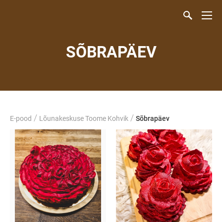
SÕBRAPÄEV
/
/
E-pood
Lõunakeskuse Toome Kohvik
Sõbrapäev