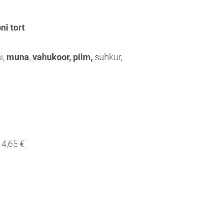
ni tort
i,
muna
,
vahukoor, piim,
suhkur,
4,65 €