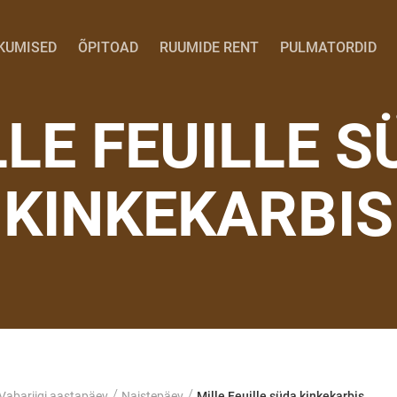
KUMISED
ÕPITOAD
RUUMIDE RENT
PULMATORDID
LLE FEUILLE S
KINKEKARBIS
/
/
Vabariigi aastapäev
Naistepäev
Mille Feuille süda kinkekarbis