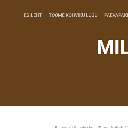
ESILEHT
TOOME KOHVIKU LUGU
PÄEVAPAK
MI
/
/
E-pood
Lõunakeskuse Toome Kohvik