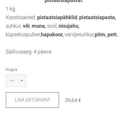
pistaatsiapastat.
1 kg
Koostisained:
pistaatsiapähklid
,
pistaatsiapasta,
suhkur,
või
,
muna,
sool,
nisujahu,
küpsetuspulber,
hapukoor,
vaniljesuhkur,
piim, pett.
Säilivusaeg: 4 päeva
Kogus
39,64 €
LISA OSTUKORVI