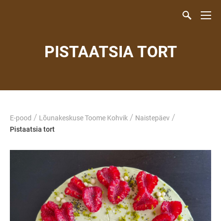
PISTAATSIA TORT
/
/
/
E-pood
Lõunakeskuse Toome Kohvik
Naistepäev
Pistaatsia tort