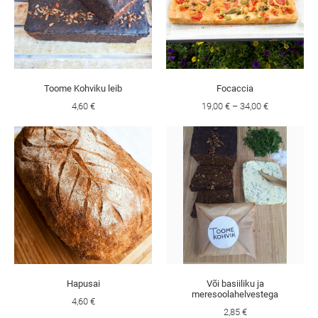
Toome Kohviku leib
Focaccia
4,60 €
19,00 €
–
34,00 €
Hapusai
Või basiiliku ja
meresoolahelvestega
4,60 €
2,85 €