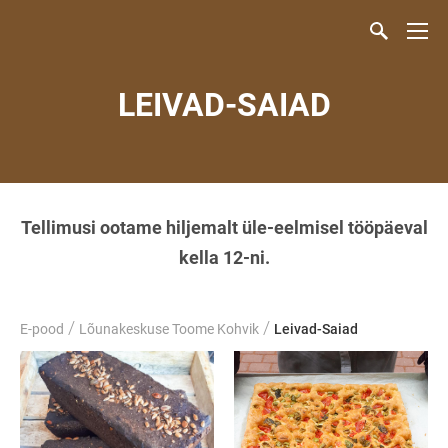
LEIVAD-SAIAD
Tellimusi ootame hiljemalt üle-eelmisel tööpäeval
kella 12-ni.
/
/
E-pood
Lõunakeskuse Toome Kohvik
Leivad-Saiad