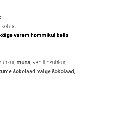
d.
 kohta.
 kõige varem hommikul kella
suhkur,
muna,
vaniliinsuhkur,
tume šokolaad
,
valge šokolaad,