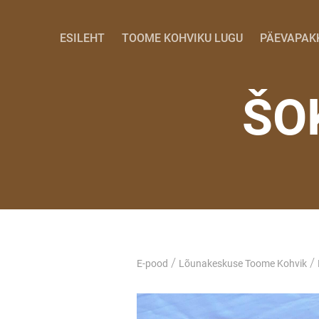
ESILEHT
TOOME KOHVIKU LUGU
PÄEVAPAK
ŠO
/
/
E-pood
Lõunakeskuse Toome Kohvik