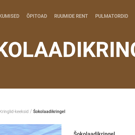
KUMISED
ÕPITOAD
RUUMIDE RENT
PULMATORDID
KOLAADIKRIN
/
Kringlid-keeksid
Šokolaadikringel
Šokolaadikringel