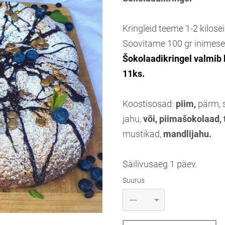
Kringleid teeme 1-2 kilosei
Soovitame 100 gr inimese
Šokolaadikringel valmib
11ks.
Koostisosad:
piim,
pärm, 
jahu,
või, piimašokolaad,
mustikad,
mandlijahu.
Säilivusaeg 1 päev.
Suurus