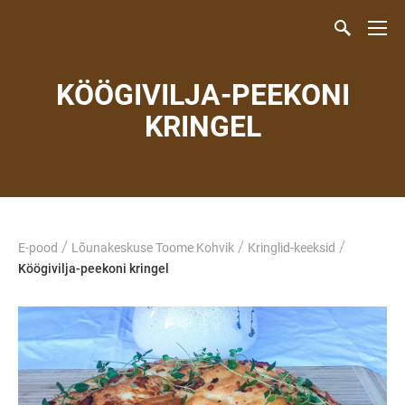
KÖÖGIVILJA-PEEKONI
KRINGEL
/
/
/
E-pood
Lõunakeskuse Toome Kohvik
Kringlid-keeksid
Köögivilja-peekoni kringel