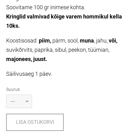
Soovitame 100 gr inimese kohta.
Kringlid valmivad kõige varem hommikul kella
10ks.
Koostisosad:
piim,
pärm, sool,
muna
, jahu,
või,
suvikõrvits, paprika, sibul, peekon, tüümian,
majonees,
j
uust.
Säilivusaeg 1 päev.
Suurus
LISA OSTUKORVI