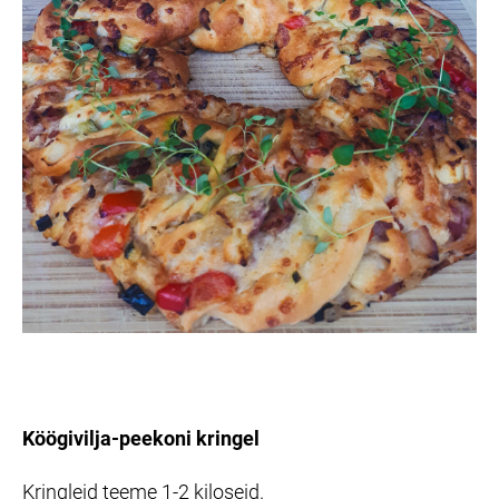
Köögivilja-peekoni kringel
Kringleid teeme 1-2 kiloseid.