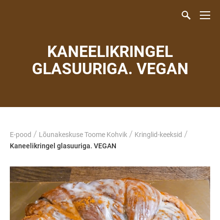
KANEELIKRINGEL
GLASUURIGA. VEGAN
/
/
/
E-pood
Lõunakeskuse Toome Kohvik
Kringlid-keeksid
Kaneelikringel glasuuriga. VEGAN