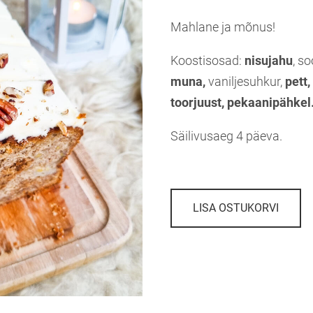
Mahlane ja mõnus!
Koostisosad:
nisujahu
, s
muna,
vaniljesuhkur,
pett,
toorjuust, pekaanipähkel
Säilivusaeg 4 päeva.
LISA OSTUKORVI