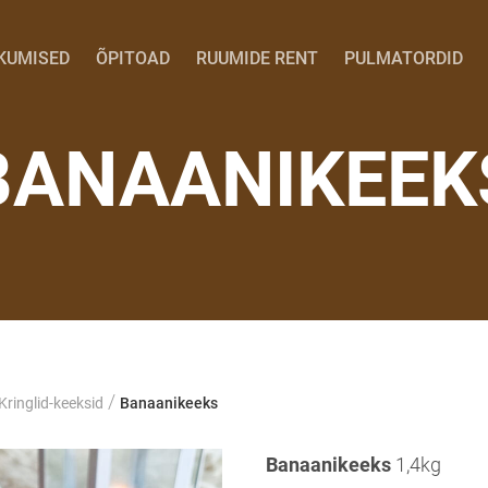
KUMISED
ÕPITOAD
RUUMIDE RENT
PULMATORDID
BANAANIKEEK
/
Kringlid-keeksid
Banaanikeeks
Banaanikeeks
1,4kg