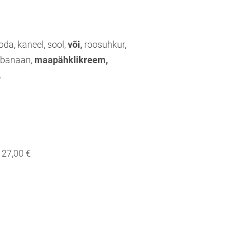
ooda, kaneel, sool,
või,
roosuhkur,
banaan,
maapähklikreem,
.
27,00 €