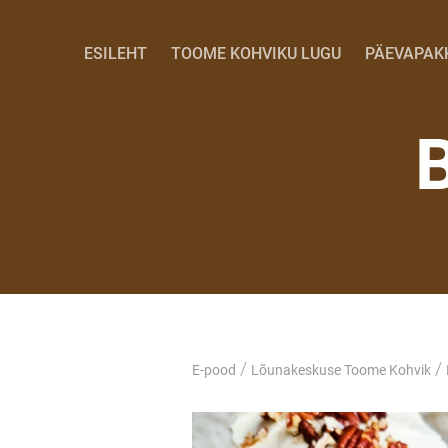
ESILEHT
TOOME KOHVIKU LUGU
PÄEVAPAK
/
/
E-pood
Lõunakeskuse Toome Kohvik