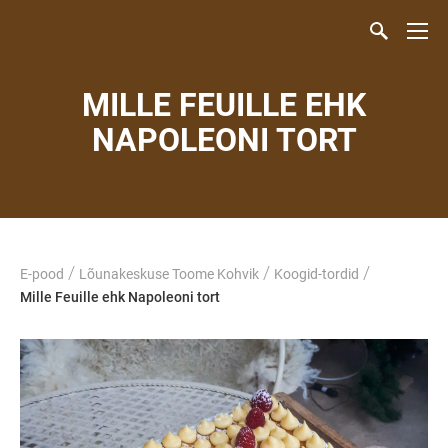
MILLE FEUILLE EHK
NAPOLEONI TORT
/
/
/
E-pood
Lõunakeskuse Toome Kohvik
Koogid-tordid
Mille Feuille ehk Napoleoni tort