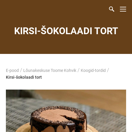
KIRSI-ŠOKOLAADI TORT
/
/
/
E-pood
Lõunakeskuse Toome Kohvik
Koogid-tordid
Kirsi-šokolaadi tort