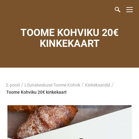
TOOME KOHVIKU 20€
KINKEKAART
/
/
/
E-pood
Lõunakeskuse Toome Kohvik
Kinkekaardid
Toome Kohviku 20€ kinkekaart