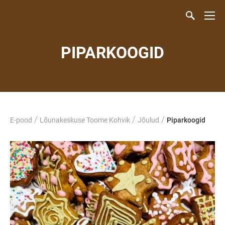
PIPARKOOGID
/
/
/
E-pood
Lõunakeskuse Toome Kohvik
Jõulud
Piparkoogid