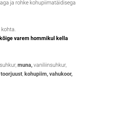
taga ja rohke kohupiimatäidisega
 kohta.
 kõige varem hommikul kella
suhkur,
muna,
vaniliinsuhkur,
toorjuust
,
kohupiim, vahukoor,