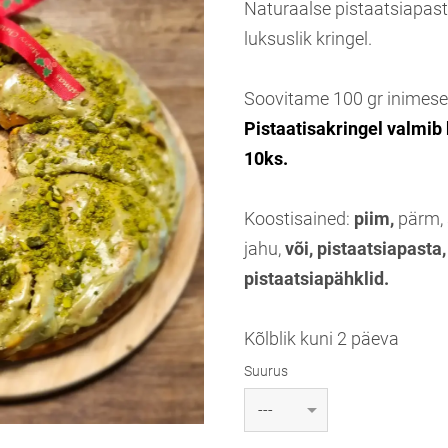
Naturaalse pistaatsiapas
luksuslik kringel.
Soovitame 100 gr inimese
Pistaatisakringel valmib
10ks.
Koostisained:
piim,
pärm, 
jahu,
või, pistaatsiapasta,
pistaatsiapähklid.
Kõlblik kuni 2 päeva
Suurus