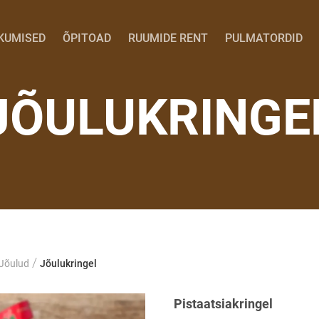
KUMISED
ÕPITOAD
RUUMIDE RENT
PULMATORDID
JÕULUKRINGE
/
Jõulud
Jõulukringel
Pistaatsiakringel