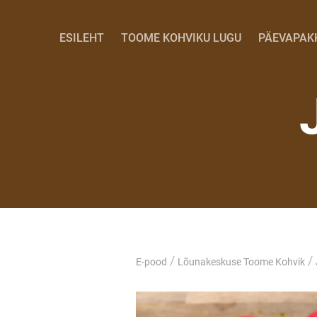
ESILEHT
TOOME KOHVIKU LUGU
PÄEVAPAK
/
/
E-pood
Lõunakeskuse Toome Kohvik