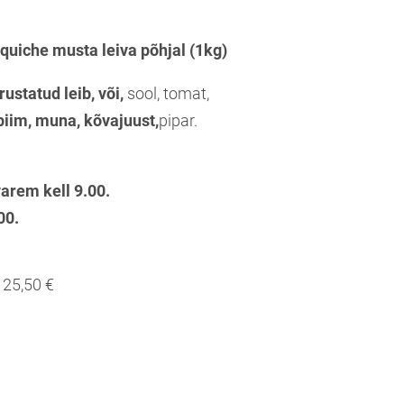
 quiche musta leiva põhjal (1kg)
rustatud leib,
või,
sool, tomat,
piim, muna,
kõvajuust,
pipar.
arem kell 9.00.
00.
25,50 €