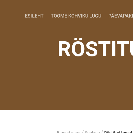
ESILEHT
TOOME KOHVIKU LUGU
PÄEVAPAK
RÖSTIT
/
/
E-pood-vana
Soolane
Röstitud tomati