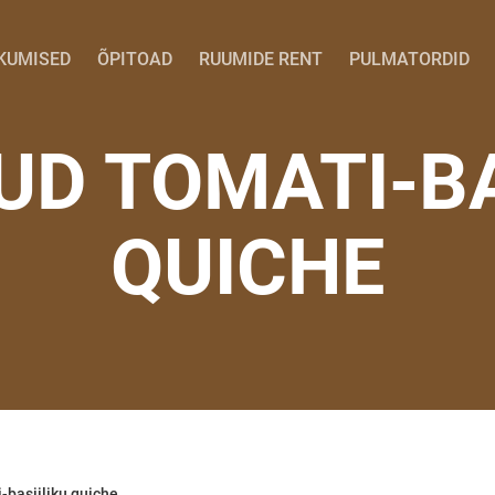
KUMISED
ÕPITOAD
RUUMIDE RENT
PULMATORDID
UD TOMATI-BA
QUICHE
-basiiliku quiche