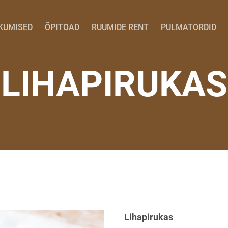
KUMISED
ÕPITOAD
RUUMIDE RENT
PULMATORDID
LIHAPIRUKAS
Lihapirukas