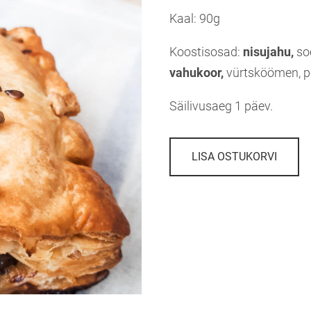
Kaal: 90g
Koostisosad:
nisujahu,
so
vahukoor,
vürtsköömen, pe
Säilivusaeg 1 päev.
LISA OSTUKORVI