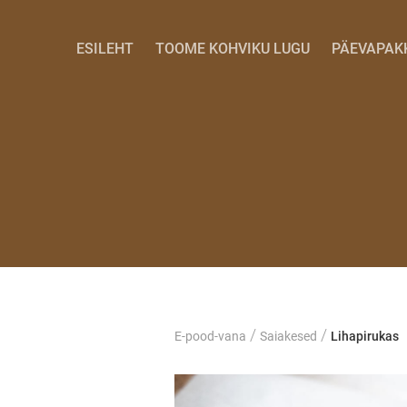
ESILEHT
TOOME KOHVIKU LUGU
PÄEVAPAK
/
/
E-pood-vana
Saiakesed
Lihapirukas