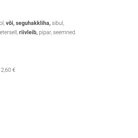
ol,
või, seguhakkliha,
sibul,
tersell,
riivleib,
pipar, seemned.
2,60 €