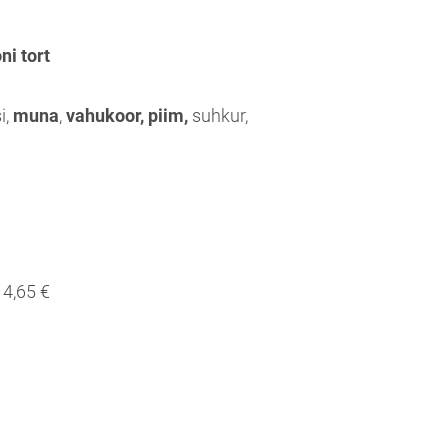
ni tort
i,
muna
,
vahukoor, piim,
suhkur,
4,65 €