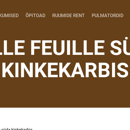
KUMISED
ÕPITOAD
RUUMIDE RENT
PULMATORDID
LLE FEUILLE S
KINKEKARBIS
e süda kinkekarbis