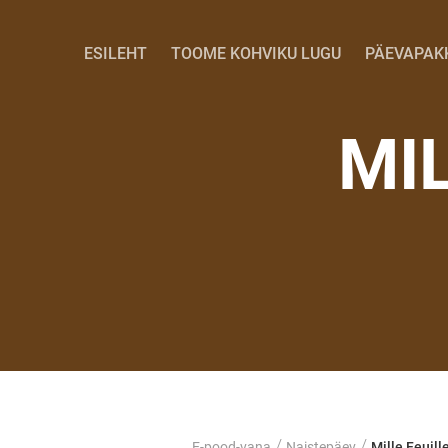
ESILEHT
TOOME KOHVIKU LUGU
PÄEVAPAK
MI
/
/
E-pood-vana
Naistepäev
Mille Feuill