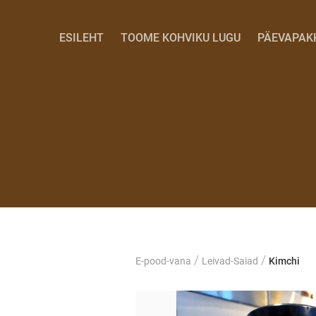
ESILEHT
TOOME KOHVIKU LUGU
PÄEVAPAK
/
/
E-pood-vana
Leivad-Saiad
Kimchi