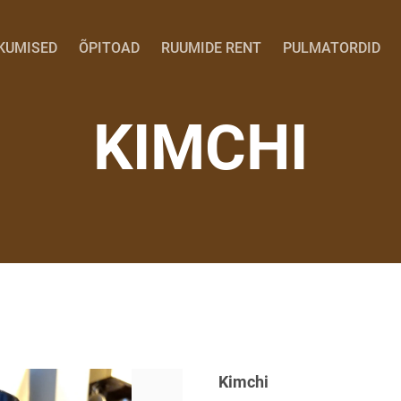
KUMISED
ÕPITOAD
RUUMIDE RENT
PULMATORDID
KIMCHI
Kimchi