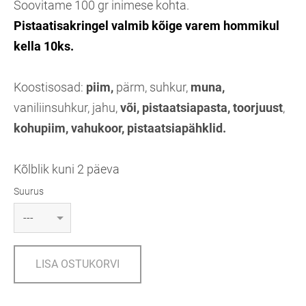
Soovitame 100 gr inimese kohta.
Pistaatisakringel valmib kõige varem hommikul
kella 10ks.
Koostisosad:
piim,
pärm, suhkur,
muna,
vaniliinsuhkur, jahu,
või, pistaatsiapasta,
toorjuust
,
kohupiim, vahukoor, pistaatsiapähklid.
Kõlblik kuni 2 päeva
Suurus
LISA OSTUKORVI