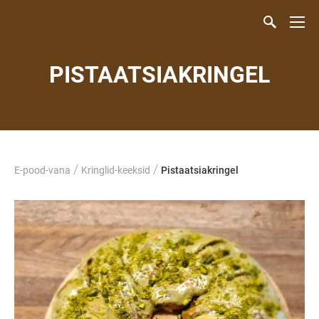
PISTAATSIAKRINGEL
/
/
E-pood-vana
Kringlid-keeksid
Pistaatsiakringel