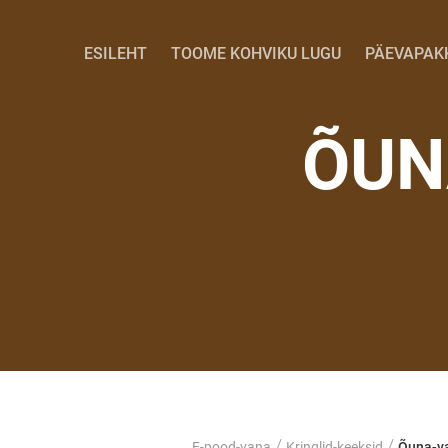
ESILEHT
TOOME KOHVIKU LUGU
PÄEVAPAK
ÕUN
/
/
E-pood-vana
Kringlid-keeksid
Õuna-va