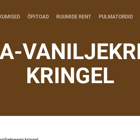
KUMISED
ÕPITOAD
RUUMIDE RENT
PULMATORDID
A-VANILJEKR
KRINGEL
niljekreemi kringel