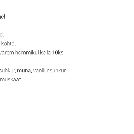
gel
d.
 kohta.
 varem hommikul kella 10ks.
suhkur,
muna,
vaniliinsuhkur,
, muskaat.