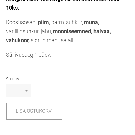
10ks.
Koostisosad:
piim,
pärm, suhkur,
muna,
vaniliinsuhkur, jahu,
mooniseemned, halvaa,
vahukoor,
sidrunimahl, saialill.
Säilivusaeg 1 päev.
Suurus
LISA OSTUKORVI