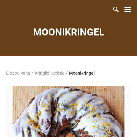
MOONIKRINGEL
/
/
E-pood-vana
Kringlid-keeksid
Moonikringel