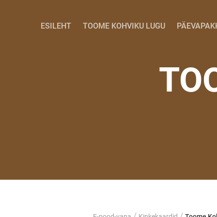
ESILEHT
TOOME KOHVIKU LUGU
PÄEVAPAK
TO
/
/
E-pood-vana
Kinkekaardid
Toome Koh