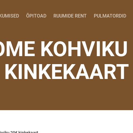
KUMISED
ÕPITOAD
RUUMIDE RENT
PULMATORDID
OME KOHVIKU 
KINKEKAART
viku 20€ kinkekaart