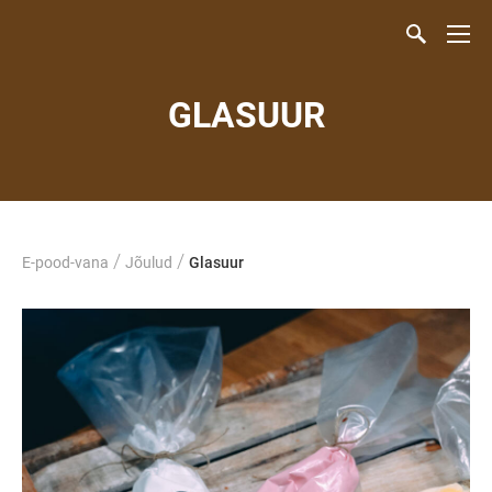
GLASUUR
/
/
E-pood-vana
Jõulud
Glasuur