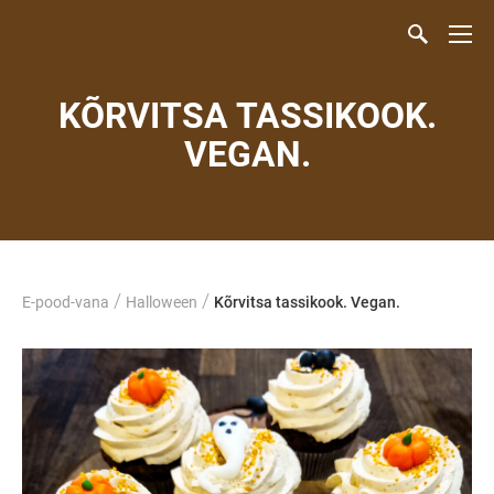
KÕRVITSA TASSIKOOK.
VEGAN.
/
/
E-pood-vana
Halloween
Kõrvitsa tassikook. Vegan.